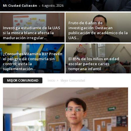
Mi Ciudad Culiacán
-
6 agosto, 2026
Fruto de 6 años de
Investiga estudiante de la UAS
investigación: Destacan
si la mosca blanca afecta la
publicación de académico de la
maduración irregular...
UAS...
¿Consumes Vitamina B3? Prevén
el peligro de consumirla sin
El 85% de los niños en edad
control; evita la
escolar padece caries
suplementación...
temprana infantil
MEJOR COMUNIDAD
Inicio
Mejor Comunidad