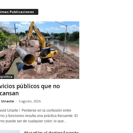
timas Publicaciones
política
vicios públicos que no
cansan
 Uriarte
-
5 agosto, 2026
vid Uriarte / Perderse en la confusión entre
no y funciones resulta una práctica frecuente. El
no puede ser de cualquier color; lo que...
Mazatlán: el destino favorito