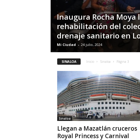
Inaugura Rocha Moya 
rehabilitación del cole
drenaje sanitario en L
Mi Ciudad
-
24 julio, 2024
SINALOA
Inicio
Sinaloa
Página 3
Sinaloa
Llegan a Mazatlán cruceros
Royal Princess y Carnival