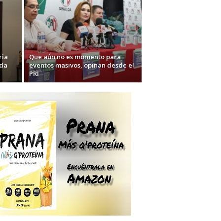
ria
Que aún no es momento para
lda
eventos masivos, opinan desde el
PRI