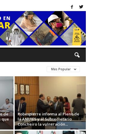
Más Popular
os de
Robespierre informa al Pleno de
s que
la ANUIES y al Subsecretario
Concheiro la vulneración...