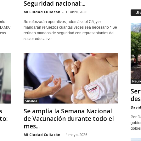
Seguridad nacional:...
Mi Ciudad Culiacán
-
16 abril, 2026
Úl
rto
Se reforzarán operativos, además del C5, y se
AD.MX/
mandarán refuerzos cuantas veces sea necesario * Se
icos
reúnen mandos de seguridad con representantes del
sector educativo...
Neuro
Ser
des
Sinaloa
David
s
Se amplía la Semana Nacional
to:
de Vacunación durante todo el
Por Da
gobier
mes...
gobier
Mi Ciudad Culiacán
-
4 mayo, 2026