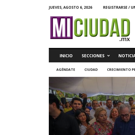
JUEVES, AGOSTO 6, 2026
REGISTRARSE / U
M
i
C
i
u
d
a
INICIO
SECCIONES
NOTICI
d
AGÉNDATE
CIUDAD
CRECIMIENTO P