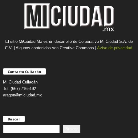
El sitio MiCiudad.Mx es un desarrollo de Corporativo Mi Ciudad S.A. de
C.V. | Algunos contenidos son Creative Commons |
Aviso de privacidad.
Contacto Culiacán
Mi Ciudad Culiacán
Tel: (667) 7165192
aragon@miciudad.mx
Buscar
B
Buscar
u