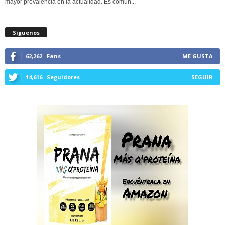
mayor prevalencia en la actualidad. Es común...
Síguenos
62,262
Fans
ME GUSTA
14,616
Seguidores
SEGUIR