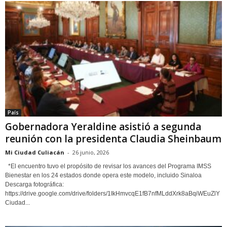
País
Gobernadora Yeraldine asistió a segunda
reunión con la presidenta Claudia Sheinbaum
Mi Ciudad Culiacán
-
26 junio, 2026
*El encuentro tuvo el propósito de revisar los avances del Programa IMSS
Bienestar en los 24 estados donde opera este modelo, incluido Sinaloa
Descarga fotográfica:
https://drive.google.com/drive/folders/1IkHmvcqE1fB7nfMLddXrk8aBqiWEuZlY
Ciudad...