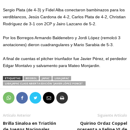
Sergio Plata (de 4-3) y Fidel Alba conectaron bambinazos para los
verdiblancos, Jesús Cardona de 4-2, Carlos Plata de 4-2, Christian
Rodríguez de 3-1 con 2CP y Jairo Lazcano de 5-2.
Por los Borregos Armando Baldenebro y Jordi López (remolcó 3
anotaciones) dieron cuadrangulares y Mario Sarabia de 5-3.
A final de cuentas el pitcher triunfador fue Javier Pérez, el perdedor
Edgar Montalvo y salvamento para Mateo Monjardin.
ETIQUETAS
BEISBOL
JAPAC
LIGA JAPAC
LIGA JAPAC CLASE ABIERTA EDICIÓN "JAVIER LÓPEZ PONCE".
Artículo Anterior
Siguiente Artículo
Brilla Sinaloa en Triatlón
Quirino Ordaz Coppel
de Juegos Nacionales
presenta a Felipe VI de