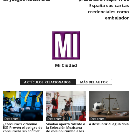
España sus cartas
credenciales como
embajador
Mi Ciudad
ARTÍCULOS RELACIONADOS
MÁS DEL AUTOR
Deportes
Deportes
Deportes
¿Consumes Vitamina
Sinaloa aporta talento a
A descubrir el agua tibia
B3? Prevén el peligro de
la Selección Mexicana
consumirla sin control;
de voleibol rumbo a los