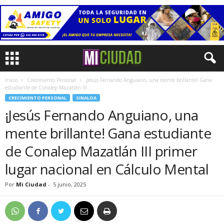
Inicio
Crecimiento Personal
¡Jesús Fernando Anguiano, una mente brillante! Gana
estudiante de Conalep Mazatlán III...
CRECIMIENTO PERSONAL
SINALOA
¡Jesús Fernando Anguiano, una
mente brillante! Gana estudiante
de Conalep Mazatlán III primer
lugar nacional en Cálculo Mental
Por
Mi Ciudad
-
5 junio, 2025