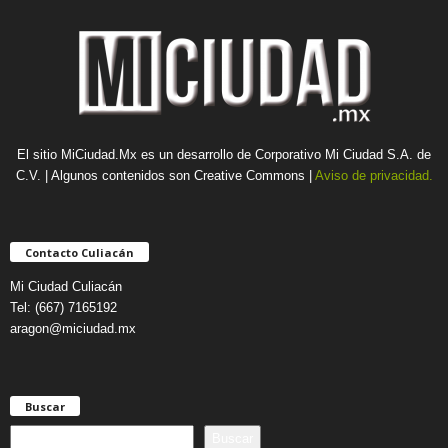
El sitio MiCiudad.Mx es un desarrollo de Corporativo Mi Ciudad S.A. de
C.V. | Algunos contenidos son Creative Commons |
Aviso de privacidad.
Contacto Culiacán
Mi Ciudad Culiacán
Tel: (667) 7165192
aragon@miciudad.mx
Buscar
B
Buscar