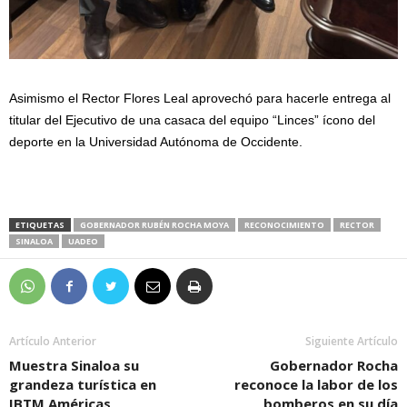
Asimismo el Rector Flores Leal aprovechó para hacerle entrega al
titular del Ejecutivo de una casaca del equipo “Linces” ícono del
deporte en la Universidad Autónoma de Occidente.
ETIQUETAS
GOBERNADOR RUBÉN ROCHA MOYA
RECONOCIMIENTO
RECTOR
SINALOA
UADEO
Artículo Anterior
Siguiente Artículo
Muestra Sinaloa su
Gobernador Rocha
grandeza turística en
reconoce la labor de los
IBTM Américas
bomberos en su día