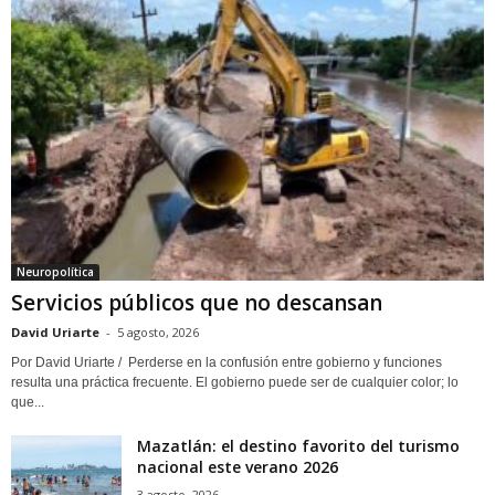
Neuropolítica
Servicios públicos que no descansan
David Uriarte
-
5 agosto, 2026
Por David Uriarte / Perderse en la confusión entre gobierno y funciones
resulta una práctica frecuente. El gobierno puede ser de cualquier color; lo
que...
Mazatlán: el destino favorito del turismo
nacional este verano 2026
3 agosto, 2026