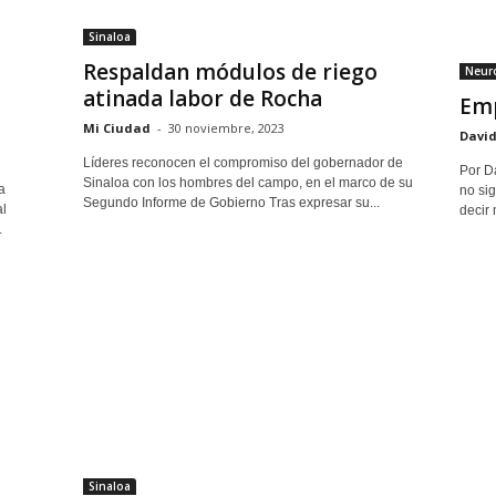
Sinaloa
Respaldan módulos de riego
Neuro
atinada labor de Rocha
Emp
Mi Ciudad
-
30 noviembre, 2023
David
Líderes reconocen el compromiso del gobernador de
Por D
Sinaloa con los hombres del campo, en el marco de su
a
no sig
Segundo Informe de Gobierno Tras expresar su...
al
decir 
.
Sinaloa