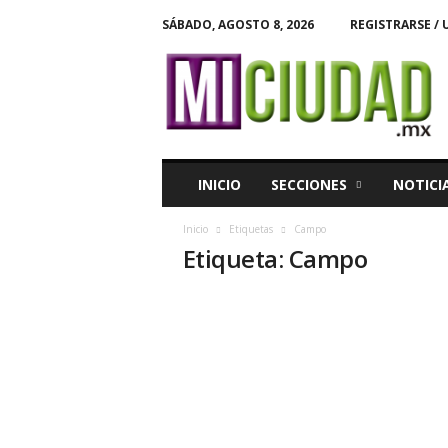
SÁBADO, AGOSTO 8, 2026
REGISTRARSE / 
M
i
C
i
u
d
a
INICIO
SECCIONES
NOTICI
d
Inicio
Etiquetas
Campo
Etiqueta: Campo