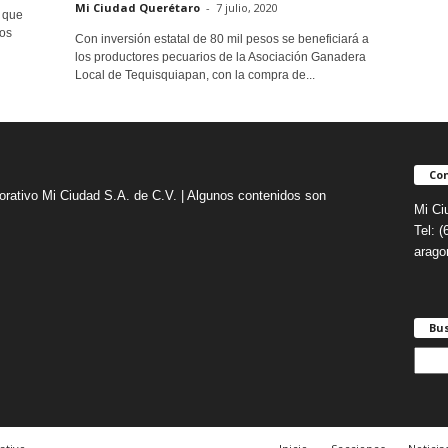
Mi Ciudad Querétaro
-
7 julio, 2020
 que
os
Con inversión estatal de 80 mil pesos se beneficiará a
los productores pecuarios de la Asociación Ganadera
Local de Tequisquiapan, con la compra de...
Con
orativo Mi Ciudad S.A. de C.V. | Algunos contenidos son
Mi Ci
Tel: 
arag
Bu
B
u
s
c
a