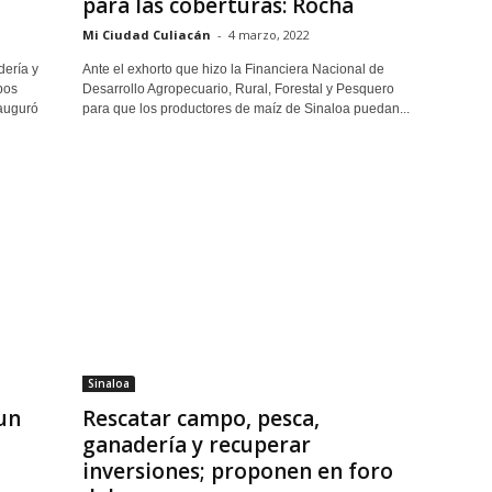
para las coberturas: Rocha
Mi Ciudad Culiacán
-
4 marzo, 2022
dería y
Ante el exhorto que hizo la Financiera Nacional de
bos
Desarrollo Agropecuario, Rural, Forestal y Pesquero
auguró
para que los productores de maíz de Sinaloa puedan...
Sinaloa
un
Rescatar campo, pesca,
ganadería y recuperar
inversiones; proponen en foro