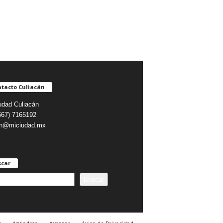
tacto Culiacán
udad Culiacán
(667) 7165192
on@miciudad.mx
scar
Buscar