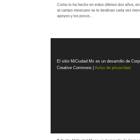
Como lo ha hecho en estos últimos dos años, en
al campo mexicano se le destinan cada vez men
apoyos y los pocos...
El sitio MiCiudad.Mx es un desarrollo de Corp
Creative Commons |
Aviso de privacidad.