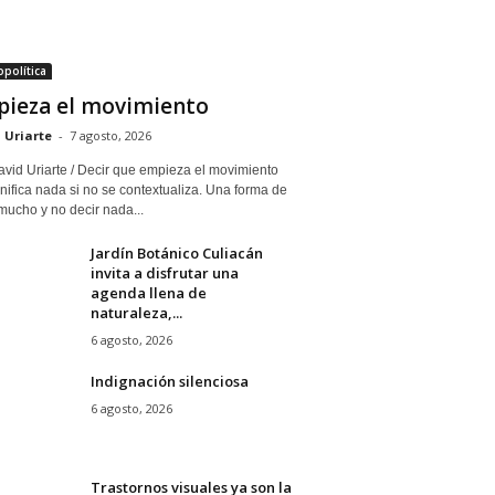
política
ieza el movimiento
 Uriarte
-
7 agosto, 2026
avid Uriarte / Decir que empieza el movimiento
nifica nada si no se contextualiza. Una forma de
mucho y no decir nada...
Jardín Botánico Culiacán
invita a disfrutar una
agenda llena de
naturaleza,...
6 agosto, 2026
Indignación silenciosa
6 agosto, 2026
Trastornos visuales ya son la