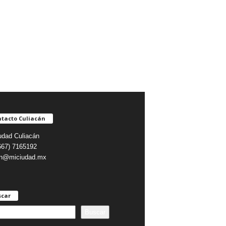
tacto Culiacán
udad Culiacán
(667) 7165192
on@miciudad.mx
scar
Buscar