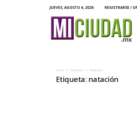
JUEVES, AGOSTO 6, 2026
REGISTRARSE / U
M
i
C
i
u
d
a
d
Inicio
Etiquetas
Natación
Etiqueta: natación