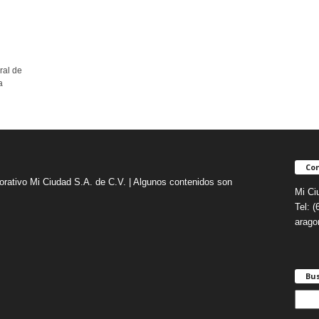
ral de
a
Con
orativo Mi Ciudad S.A. de C.V. | Algunos contenidos son
Mi Ci
Tel: 
arag
Bu
B
u