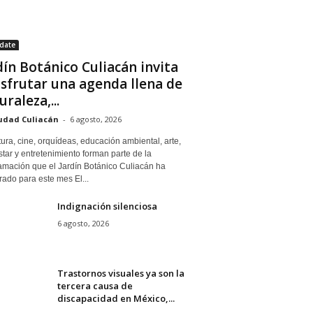
date
dín Botánico Culiacán invita
isfrutar una agenda llena de
uraleza,...
udad Culiacán
-
6 agosto, 2026
tura, cine, orquídeas, educación ambiental, arte,
tar y entretenimiento forman parte de la
amación que el Jardín Botánico Culiacán ha
ado para este mes El...
Indignación silenciosa
6 agosto, 2026
Trastornos visuales ya son la
tercera causa de
discapacidad en México,...