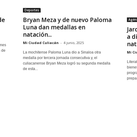
Deportes
de
Bryan Meza y de nuevo Paloma
Agén
Luna dan medallas en
Jar
natación...
a d
nat
Mi Ciudad Culiacán
-
4 junio, 2025
ones
s de
Mi Ci
La mochitense Paloma Luna dio a Sinaloa otra
medalla por tercera jornada consecutiva y, el
Litera
culiacanense Bryan Meza logró su segunda medalla
bienes
de esta...
progr
prepar