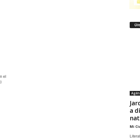
Úl
n el
l
Agén
Jar
a d
nat
Mi Ci
Litera