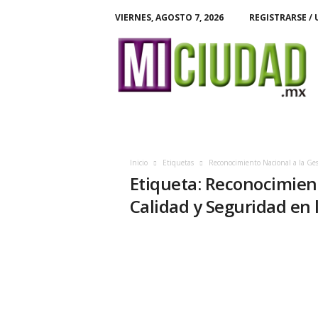
VIERNES, AGOSTO 7, 2026
REGISTRARSE / 
M
i
C
i
u
d
a
d
Inicio
Etiquetas
Reconocimiento Nacional a la Ges
Etiqueta: Reconocimient
Calidad y Seguridad en 