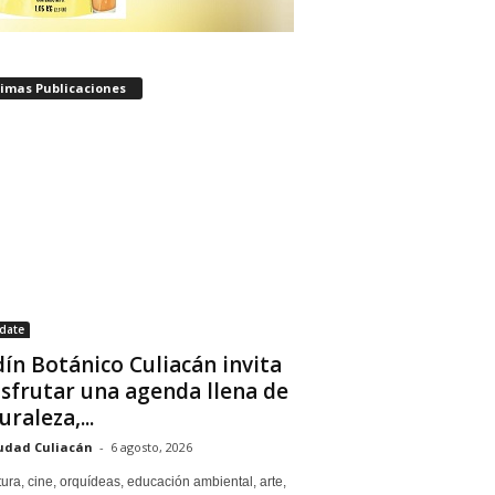
timas Publicaciones
date
dín Botánico Culiacán invita
isfrutar una agenda llena de
uraleza,...
udad Culiacán
-
6 agosto, 2026
tura, cine, orquídeas, educación ambiental, arte,