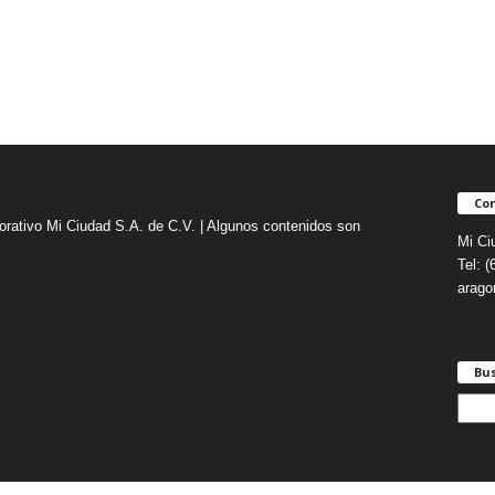
Con
orativo Mi Ciudad S.A. de C.V. | Algunos contenidos son
Mi Ci
Tel: 
arag
Bu
B
u
s
c