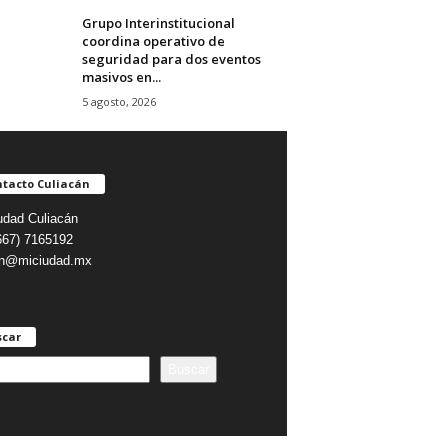
Grupo Interinstitucional
coordina operativo de
seguridad para dos eventos
masivos en...
5 agosto, 2026
tacto Culiacán
udad Culiacán
(667) 7165192
on@miciudad.mx
scar
Buscar