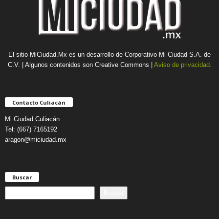
El sitio MiCiudad.Mx es un desarrollo de Corporativo Mi Ciudad S.A. de
C.V. | Algunos contenidos son Creative Commons |
Aviso de privacidad.
Contacto Culiacán
Mi Ciudad Culiacán
Tel: (667) 7165192
aragon@miciudad.mx
Buscar
B
Buscar
u
s