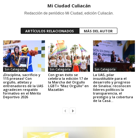
Mi Ciudad Culiacán
Redacción de periódico Mi Ciudad, edición Culiacán.
ARTÍCULOS RELACIONADOS
MÁS DEL AUTOR
Sin Categoría
Sin Categoría
Sin Categoría
¡Disciplina, sacrificio y
Con gran éxito se
La UAS, pilar
115 preseas! Con
celebra la edición 17 de
insustituible para el
orgullo, atletas y
la Marcha del Orgullo
desarrollo y progreso
entrenadores de la UAS
LGBT+ “Maz Orgullo” en
de Sinaloa; reconocen
agradecen respaldo
Mazatlán
líderes políticos la
formativo en el Mérito
transparencia, el
Deportivo 2026
prestigio y la cobertura
de la Casa...