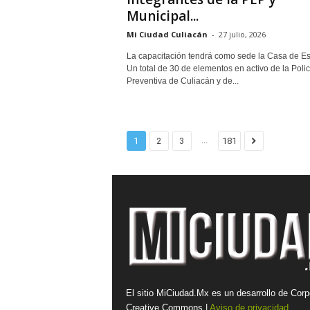
Municipal...
Mi Ciudad Culiacán
-
27 julio, 2026
La capacitación tendrá como sede la Casa de Es
Un total de 30 de elementos en activo de la Polic
Preventiva de Culiacán y de...
...
1
2
3
181
El sitio MiCiudad.Mx es un desarrollo de Corp
Creative Commons |
Aviso de privacidad.