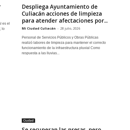
r
Despliega Ayuntamiento de
Culiacán acciones de limpieza
para atender afectaciones por...
l es el
Mi Ciudad Culiacán
-
28 julio, 2026
 lo
Personal de Servicios Públicos y Obras Públicas
realizó labores de limpieza para mantener el correcto
funcionamiento de la infraestructura pluvial Como
respuesta a las lluvias...
Ciudad
Se recuperan las presas, pero