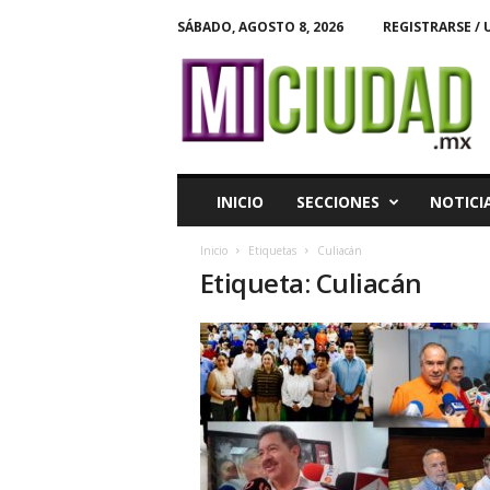
SÁBADO, AGOSTO 8, 2026
REGISTRARSE / 
M
i
C
i
u
d
a
INICIO
SECCIONES
NOTICI
d
Inicio
Etiquetas
Culiacán
Etiqueta: Culiacán