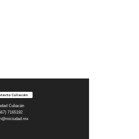
tacto Culiacán
udad Culiacán
(667) 7165192
on@miciudad.mx