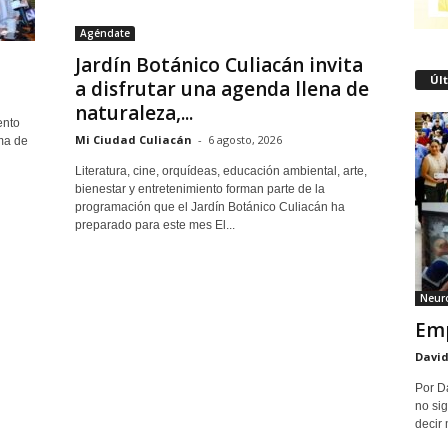
Agéndate
Jardín Botánico Culiacán invita
Úl
a disfrutar una agenda llena de
naturaleza,...
ento
Mi Ciudad Culiacán
-
6 agosto, 2026
rma de
Literatura, cine, orquídeas, educación ambiental, arte,
bienestar y entretenimiento forman parte de la
programación que el Jardín Botánico Culiacán ha
preparado para este mes El...
Neuro
Emp
David
Por D
no sig
decir 