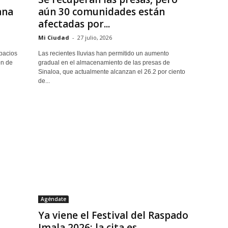
ana
aún 30 comunidades están
afectadas por...
Mi Ciudad
-
27 julio, 2026
pacios
Las recientes lluvias han permitido un aumento
ón de
gradual en el almacenamiento de las presas de
Sinaloa, que actualmente alcanzan el 26.2 por ciento
de...
Agéndate
Ya viene el Festival del Raspado
Imala 2026; la cita es...