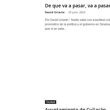
De que va a pasar, va a pasa
David Uriarte
-
29 julio, 2026
Por David Uriarte / Nadie sabe con exactitud cuá
pronóstico de la política y el gobierno en Sinaloa;
que sí se sabe...
Ciudad
Ayuntamiento de Culiacán