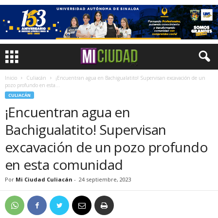
Inicio
Culiacán
¡Encuentran agua en Bachigualatito! Supervisan excavación de un
pozo profundo en esta...
CULIACÁN
¡Encuentran agua en
Bachigualatito! Supervisan
excavación de un pozo profundo
en esta comunidad
Por
Mi Ciudad Culiacán
-
24 septiembre, 2023