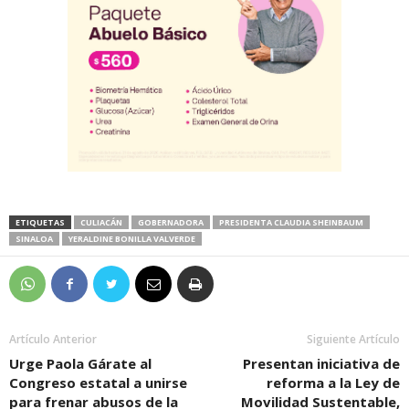
ETIQUETAS
CULIACÁN
GOBERNADORA
PRESIDENTA CLAUDIA SHEINBAUM
SINALOA
YERALDINE BONILLA VALVERDE
Artículo Anterior
Siguiente Artículo
Urge Paola Gárate al
Presentan iniciativa de
Congreso estatal a unirse
reforma a la Ley de
para frenar abusos de la
Movilidad Sustentable,