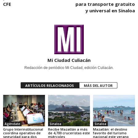
CFE
para transporte gratuito
y universal en Sinaloa
Mi Ciudad Culiacán
Redacción de periódico Mi Ciudad, edición Culiacán.
ARTÍCULOS RELACIONADOS
MÁS DEL AUTOR
Agéndate
Sinaloa
Sinaloa
Grupo Interinstitucional
Recibe Mazatlán a más
Mazatlán: el destino
coordina operativo de
de 4,700 cruceristas este
favorito del turismo
seguridad para dos
miércoles
nacional este verano