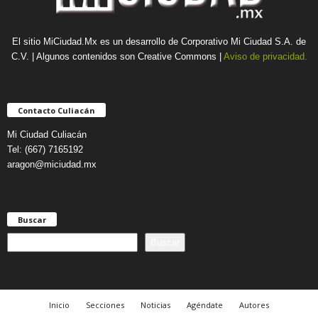
El sitio MiCiudad.Mx es un desarrollo de Corporativo Mi Ciudad S.A. de
C.V. | Algunos contenidos son Creative Commons |
Aviso de privacidad.
Contacto Culiacán
Mi Ciudad Culiacán
Tel: (667) 7165192
aragon@miciudad.mx
Buscar
B
Buscar
u
s
c
a
Inicio
Secciones
Noticias
Agéndate
Autores
r