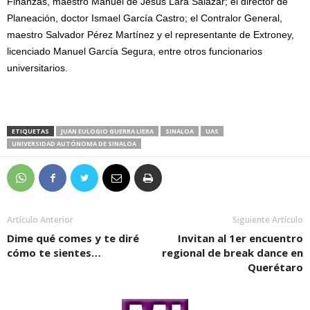
Finanzas, maestro Manuel de Jesús Lara Salazar; el director de
Planeación, doctor Ismael García Castro; el Contralor General,
maestro Salvador Pérez Martínez y el representante de Extroney,
licenciado Manuel García Segura, entre otros funcionarios
universitarios.
ETIQUETAS
JUAN EULOGIO GUERRA LIERA
SINALOA
UAS
UNIVERSIDAD AUTÓNOMA DE SINALOA
Artículo Anterior
Siguiente Artículo
Dime qué comes y te diré
Invitan al 1er encuentro
cómo te sientes…
regional de break dance en
Querétaro