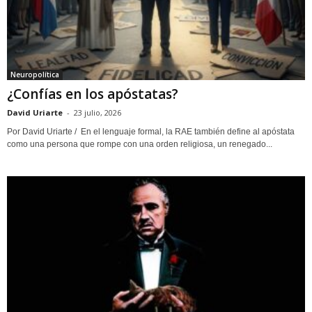
Neuropolítica
¿Confías en los apóstatas?
David Uriarte
-
23 julio, 2026
Por David Uriarte / En el lenguaje formal, la RAE también define al apóstata
como una persona que rompe con una orden religiosa, un renegado...