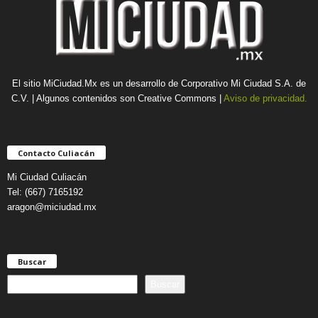
El sitio MiCiudad.Mx es un desarrollo de Corporativo Mi Ciudad S.A. de
C.V. | Algunos contenidos son Creative Commons |
Aviso de privacidad.
Contacto Culiacán
Mi Ciudad Culiacán
Tel: (667) 7165192
aragon@miciudad.mx
Buscar
B
Buscar
u
s