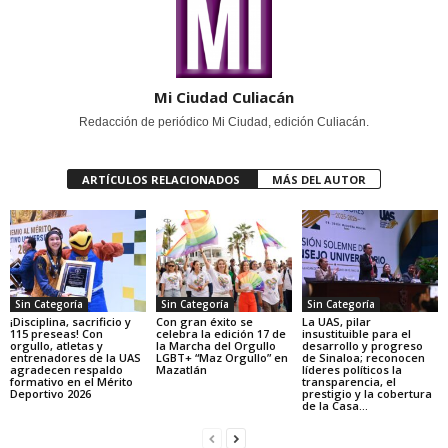
Mi Ciudad Culiacán
Redacción de periódico Mi Ciudad, edición Culiacán.
ARTÍCULOS RELACIONADOS
MÁS DEL AUTOR
Sin Categoría
Sin Categoría
Sin Categoría
¡Disciplina, sacrificio y
Con gran éxito se
La UAS, pilar
115 preseas! Con
celebra la edición 17 de
insustituible para el
orgullo, atletas y
la Marcha del Orgullo
desarrollo y progreso
entrenadores de la UAS
LGBT+ “Maz Orgullo” en
de Sinaloa; reconocen
agradecen respaldo
Mazatlán
líderes políticos la
formativo en el Mérito
transparencia, el
Deportivo 2026
prestigio y la cobertura
de la Casa...