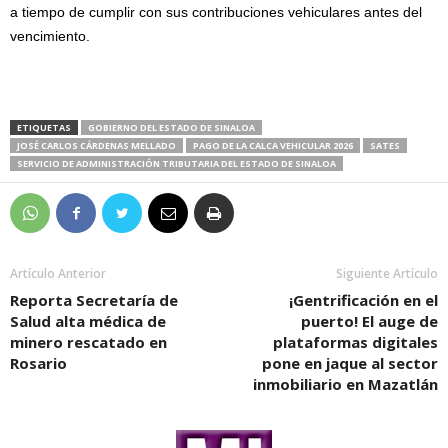
a tiempo de cumplir con sus contribuciones vehiculares antes del
vencimiento.
ETIQUETAS
GOBIERNO DEL ESTADO DE SINALOA
JOSÉ CARLOS CÁRDENAS MELLADO
PAGO DE LA CALCA VEHICULAR 2026
SATES
SERVICIO DE ADMINISTRACIÓN TRIBUTARIA DEL ESTADO DE SINALOA
Artículo Anterior
Siguiente Artículo
Reporta Secretaría de
¡Gentrificación en el
Salud alta médica de
puerto! El auge de
minero rescatado en
plataformas digitales
Rosario
pone en jaque al sector
inmobiliario en Mazatlán