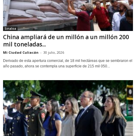
Sinaloa
China ampliará de un millón a un millón 200
mil toneladas...
Mi Ciudad Culiacán
-
30 julio, 2026
Derivado de esta apertura comercial, de 18 mil hectáreas que se sembraron el
año pasado, ahora se contempla una superficie de 215 mil 050...