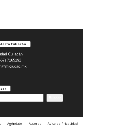
tacto Culiacán
udad Culiacán
(667) 7165192
on@miciudad.mx
scar
Buscar
s
Agéndate
Autores
Aviso de Privacidad