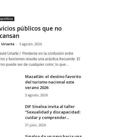
política
vicios públicos que no
cansan
 Uriarte
-
5 agosto, 2026
vid Uriarte / Perderse en la confusión entre
no y funciones resulta una práctica frecuente. El
no puede ser de cualquier color; lo que...
Mazatlán: el destino favorito
del turismo nacional este
verano 2026
3 agosto, 2026
DIF Sinaloa invita al taller
“Sexualidad y discapacidad:
cuidar y comprender...
31 julio, 2026
Sinaloa da un paso hacia una