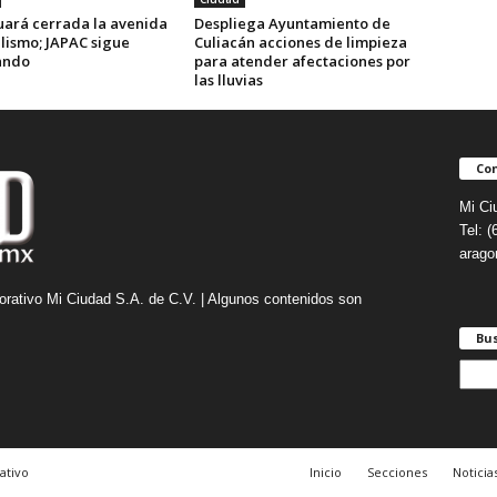
uará cerrada la avenida
Despliega Ayuntamiento de
lismo; JAPAC sigue
Culiacán acciones de limpieza
ando
para atender afectaciones por
las lluvias
Con
Mi Ci
Tel: 
arag
orativo Mi Ciudad S.A. de C.V. | Algunos contenidos son
Bu
B
u
s
c
a
ativo
Inicio
Secciones
Noticia
r