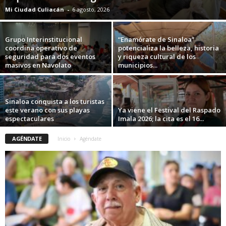
Mi Ciudad Culiacán
-
6 agosto, 2026
Grupo Interinstitucional
“Enamórate de Sinaloa”
coordina operativo de
potencializa la belleza, historia
seguridad para dos eventos
y riqueza cultural de los
masivos en Navolato
municipios...
Sinaloa conquista a los turistas
este verano con sus playas
Ya viene el Festival del Raspado
espectaculares
Imala 2026; la cita es el 16...
AGÉNDATE
Inicio
Agéndate