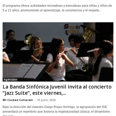
El programa ofrece actividades recreativas y educativas para niñas y niños de
5 a 12 años, promoviendo el aprendizaje, la convivencia y el respeto...
Agéndate
La Banda Sinfónica Juvenil invita al concierto
“Jazz Suite”, este viernes,...
Mi Ciudad Culiacán
-
10 junio, 2026
Bajo la dirección del maestro Diego Rojas Hormigo, la agrupación del ISIC
presentará un repertorio que fusiona la majestuosidad clásica, el dinamismo