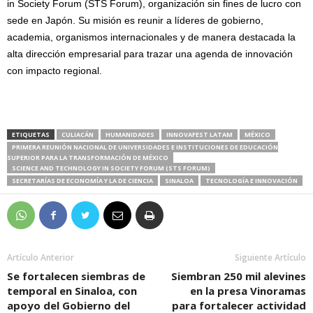
in Society Forum (STS Forum), organización sin fines de lucro con
sede en Japón. Su misión es reunir a líderes de gobierno,
academia, organismos internacionales y de manera destacada la
alta dirección empresarial para trazar una agenda de innovación
con impacto regional.
ETIQUETAS
CULIACÁN
HUMANIDADES
INNOVAFEST LATAM
MÉXICO
PRIMERA REUNIÓN NACIONAL DE UNIVERSIDADES E INSTITUCIONES DE EDUCACIÓN
SUPERIOR PARA LA TRANSFORMACIÓN DE MÉXICO
SCIENCE AND TECHNOLOGY IN SOCIETY FORUM (STS FORUM)
SECRETARÍAS DE ECONOMÍA Y LA DE CIENCIA
SINALOA
TECNOLOGÍA E INNOVACIÓN
Artículo Anterior
Siguiente Artículo
Se fortalecen siembras de
Siembran 250 mil alevines
temporal en Sinaloa, con
en la presa Vinoramas
apoyo del Gobierno del
para fortalecer actividad