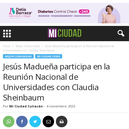
Inicio
Mejor Comunidad
Jesús Madueña participa en la Reunión Nacional de
Universidades con Claudia Sheinbaum
MEJOR COMUNIDAD
MI CIUDAD CDMX
Jesús Madueña participa en la
Reunión Nacional de
Universidades con Claudia
Sheinbaum
Por
Mi Ciudad Culiacán
-
4 noviembre, 2025