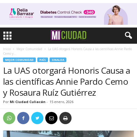
Inicio
Mejor Comunidad
La UAS otorgará Honoris Causa a las científicas Annie Pardo
Cemo y...
MEJOR COMUNIDAD
PAÍS
SINALOA
La UAS otorgará Honoris Causa a
las científicas Annie Pardo Cemo
y Rosaura Ruíz Gutiérrez
Por
Mi Ciudad Culiacán
-
15 enero, 2026