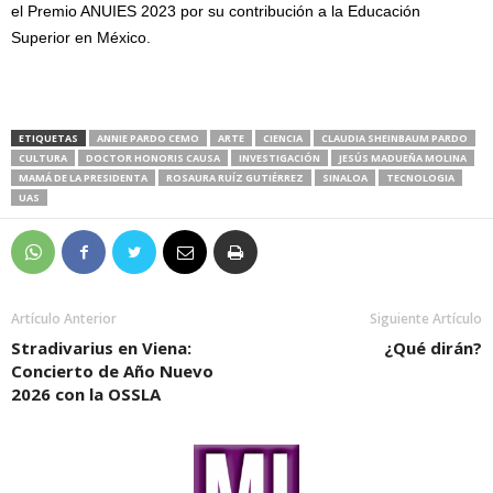
el Premio ANUIES 2023 por su contribución a la Educación
Superior en México.
ETIQUETAS
ANNIE PARDO CEMO
ARTE
CIENCIA
CLAUDIA SHEINBAUM PARDO
CULTURA
DOCTOR HONORIS CAUSA
INVESTIGACIÓN
JESÚS MADUEÑA MOLINA
MAMÁ DE LA PRESIDENTA
ROSAURA RUÍZ GUTIÉRREZ
SINALOA
TECNOLOGIA
UAS
Artículo Anterior
Siguiente Artículo
Stradivarius en Viena:
¿Qué dirán?
Concierto de Año Nuevo
2026 con la OSSLA