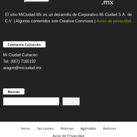
El sitio MiCiudad.Mx es un desarrollo de Corporativo Mi Ciudad S.A. de
C.V. | Algunos contenidos son Creative Commons |
Aviso de privacidad.
Contacto Culiacán
Mi Ciudad Culiacán
Tel: (667) 7165192
aragon@miciudad.mx
Buscar
B
Buscar
u
s
c
a
Inicio
Secciones
Noticias
Agéndate
Autores
r
Aviso de Privacidad