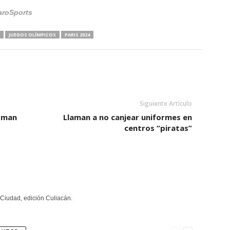
aroSports
JUEGOS OLÍMPICOS
PARIS 2024
Siguiente Artículo
loman
Llaman a no canjear uniformes en
centros “piratas”
Ciudad, edición Culiacán.