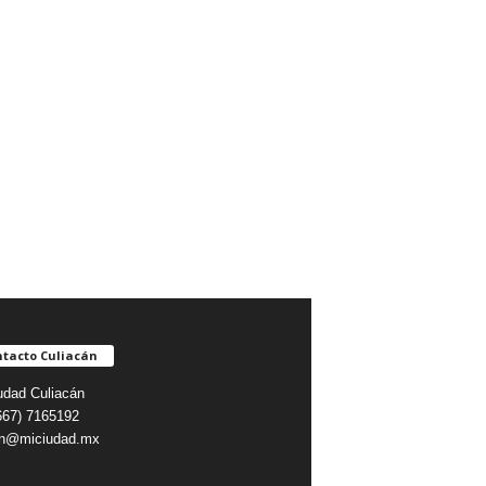
tacto Culiacán
udad Culiacán
(667) 7165192
on@miciudad.mx