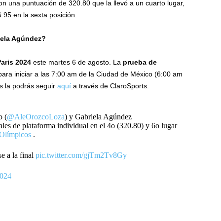
con una puntuación de 320.80 que la llevó a un cuarto lugar,
.95 en la sexta posición.
iela Agúndez?
aris 2024
este martes 6 de agosto. La
prueba de
ra iniciar a las 7:00 am de la Ciudad de México (6:00 am
os la podrás seguir
aquí
a través de ClaroSports.
o (
@AleOrozcoLoza
) y Gabriela Agúndez
ales de plataforma individual en el 4o (320.80) y 6o lugar
Olímpicos
.
e a la final
pic.twitter.com/gjTm2Tv8Gy
2024