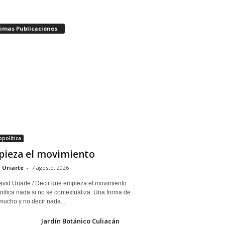
timas Publicaciones
política
ieza el movimiento
 Uriarte
-
7 agosto, 2026
avid Uriarte / Decir que empieza el movimiento
nifica nada si no se contextualiza. Una forma de
mucho y no decir nada...
Jardín Botánico Culiacán