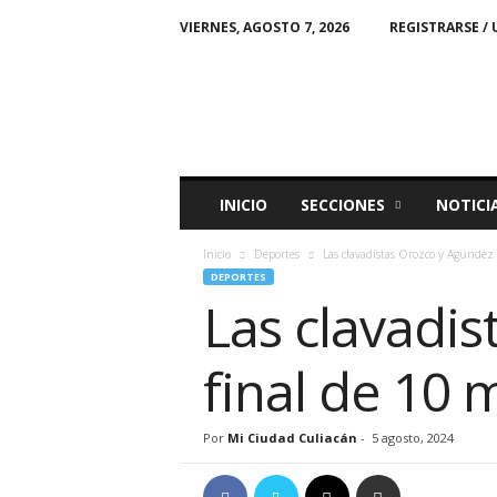
VIERNES, AGOSTO 7, 2026
REGISTRARSE / 
M
i
C
i
u
d
a
INICIO
SECCIONES
NOTICI
d
Inicio
Deportes
Las clavadistas Orozco y Agúndez p
DEPORTES
Las clavadis
final de 10 
Por
Mi Ciudad Culiacán
-
5 agosto, 2024