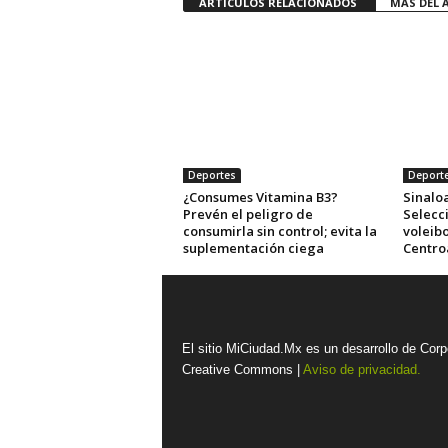
ARTÍCULOS RELACIONADOS
MÁS DEL 
Deportes
Deport
¿Consumes Vitamina B3?
Sinaloa
Prevén el peligro de
Selecc
consumirla sin control; evita la
voleibo
suplementación ciega
Centro
El sitio MiCiudad.Mx es un desarrollo de Corp
Creative Commons |
Aviso de privacidad.