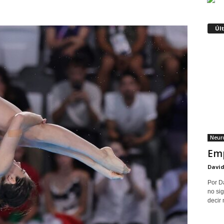
Úl
Neuro
Emp
David
Por D
no sig
decir 