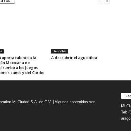
AUTOR
es
Deportes
 aporta talento a la
A descubrir el agua tibia
ión Mexicana de
l rumbo a los Juegos
americanos y del Caribe
Con
orativo Mi Ciudad S.A. de C.V. | Algunos contenidos son
Mi Ci
Tel: 
arag