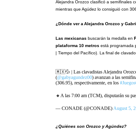
Alejandra Orozco clasificó a semifinales 
mientras que Agúdez lo consiguió con 306
¿Dónde ver a Alejandra Orozco y Gabr
Las mexicanas
buscarán la medalla en
P
plataforma 10 metros
está programada pa
| Tiempo del Pacífico). La final de clavad
🇲🇽💦 | Las clavadistas Alejandra Orozc
(
@gabyagundez00
) avanzan a las semifin
(306.95), respectivamente, en los
#Juegos
🔸A las 7:00 am (TCM), disputarán su pas
— CONADE (@CONADE)
August 5, 
¿Quiénes son Orozco y Agúndez?