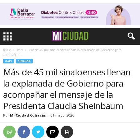
Inicio
País
Más de 45 mil sinaloenses llenan la explanada de Gobierno para
acompañar...
PAÍS
SINALOA
Más de 45 mil sinaloenses llenan
la explanada de Gobierno para
acompañar el mensaje de la
Presidenta Claudia Sheinbaum
Por
Mi Ciudad Culiacán
-
31 mayo, 2026