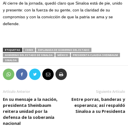
Al cierre de la jornada, quedó claro que Sinaloa está de pie, unido
y presente: con la fuerza de su gente, con la claridad de su
compromiso y con la convicción de que la patria se ama y se
defiende.
ETIQUETAS
CDMX
EXPLANADA DE GOBIERNO DEL ESTADO
GOBIERNO DEL ESTADO DE SINALOA
MÉXICO
PRESIDENTA CLAUDIA SHEINBAUM
SINALOA
Artículo Anterior
Siguiente Artículo
En su mensaje a la nación,
Entre porras, banderas y
presidenta Sheinbaum
esperanza; así respaldó
reitera unidad por la
Sinaloa a su Presidenta
defensa de la soberanía
nacional