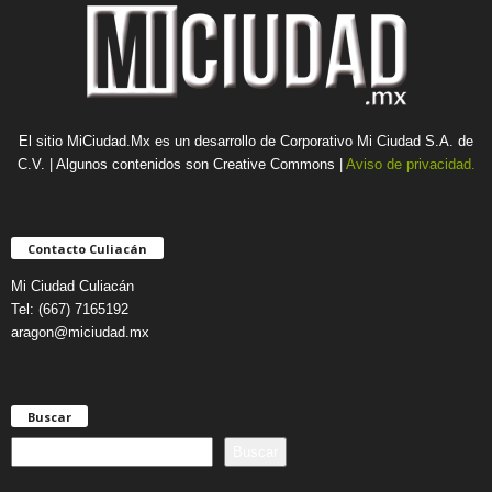
El sitio MiCiudad.Mx es un desarrollo de Corporativo Mi Ciudad S.A. de
C.V. | Algunos contenidos son Creative Commons |
Aviso de privacidad.
Contacto Culiacán
Mi Ciudad Culiacán
Tel: (667) 7165192
aragon@miciudad.mx
Buscar
B
Buscar
u