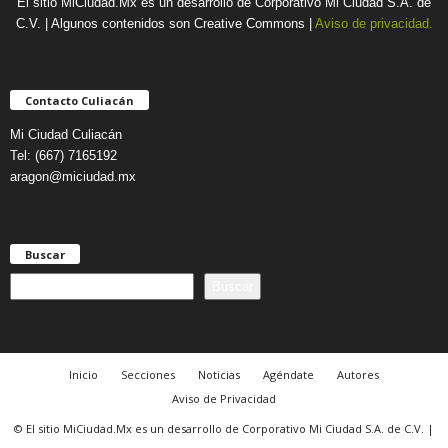
El sitio MiCiudad.Mx es un desarrollo de Corporativo Mi Ciudad S.A. de
C.V. | Algunos contenidos son Creative Commons |
Aviso de privacidad.
Contacto Culiacán
Mi Ciudad Culiacán
Tel: (667) 7165192
aragon@miciudad.mx
Buscar
B
Buscar
u
s
c
a
Inicio
Secciones
Noticias
Agéndate
Autores
r
Aviso de Privacidad
© El sitio MiCiudad.Mx es un desarrollo de Corporativo Mi Ciudad S.A. de C.V. |