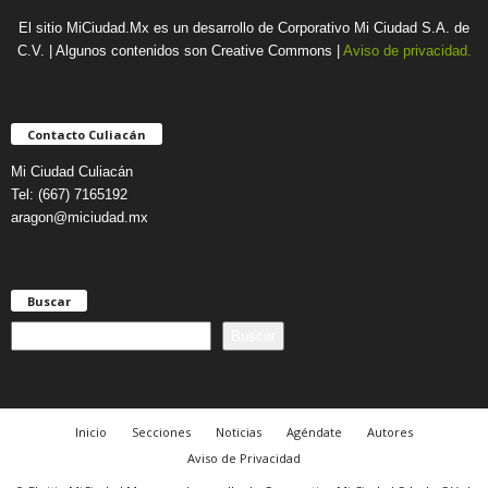
El sitio MiCiudad.Mx es un desarrollo de Corporativo Mi Ciudad S.A. de
C.V. | Algunos contenidos son Creative Commons |
Aviso de privacidad.
Contacto Culiacán
Mi Ciudad Culiacán
Tel: (667) 7165192
aragon@miciudad.mx
Buscar
B
Buscar
u
s
c
a
Inicio
Secciones
Noticias
Agéndate
Autores
r
Aviso de Privacidad