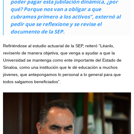
poder pagar esta jubilación dinámica, ¿por
qué? Porque nos van a obligar a que
cubramos primero a los activos”, externó al
pedir que se reflexione y se revise el
documento de la SEP.
Refiriéndose al estudio actuarial de la SEP, reiteró “Léanlo,
revísenlo de manera objetiva, que venga a ayudar a que la
Universidad se mantenga como ente importante del Estado de
Sinaloa, como una institución que le dé educación a muchos
jóvenes, que antepongamos lo personal a lo general para que
todos salgamos beneficiados”.