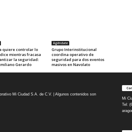
Agéndate
 quiere controlar lo
Grupo Interinstitucional
 dice mientras fracasa
coordina operativo de
antizar la seguridad:
seguridad para dos eventos
Emiliano Gerardo
masivos en Navolato
Con
orativo Mi Ciudad S.A. de C.V. | Algunos contenidos son
Mi Ci
Tel: 
arag