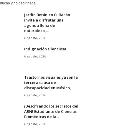
mucho y no decir nada...
Jardín Botánico Culiacán
invita a disfrutar una
agenda llena de
naturaleza,...
6 agosto, 2026
Indignación silenciosa
6 agosto, 2026
Trastornos visuales ya son la
tercera causa de
discapacidad en México,...
6 agosto, 2026
¡Descifrando los secretos del
ARN! Estudiante de Ciencias
Biomédicas de la...
6 agosto, 2026