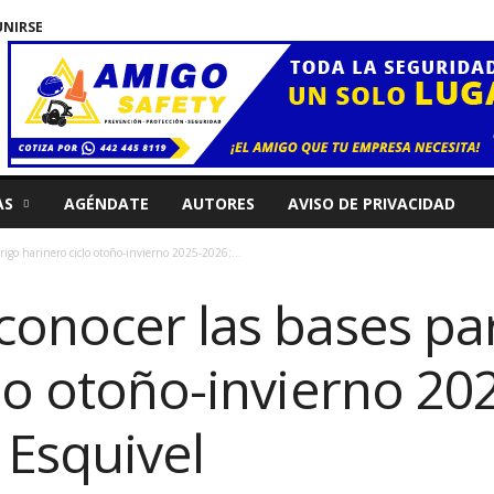
UNIRSE
AS
AGÉNDATE
AUTORES
AVISO DE PRIVACIDAD
rigo harinero ciclo otoño-invierno 2025-2026:...
onocer las bases par
lo otoño-invierno 20
 Esquivel