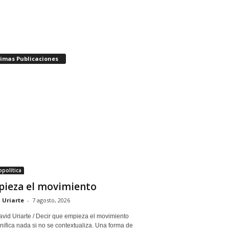
timas Publicaciones
política
ieza el movimiento
 Uriarte
-
7 agosto, 2026
avid Uriarte / Decir que empieza el movimiento
nifica nada si no se contextualiza. Una forma de