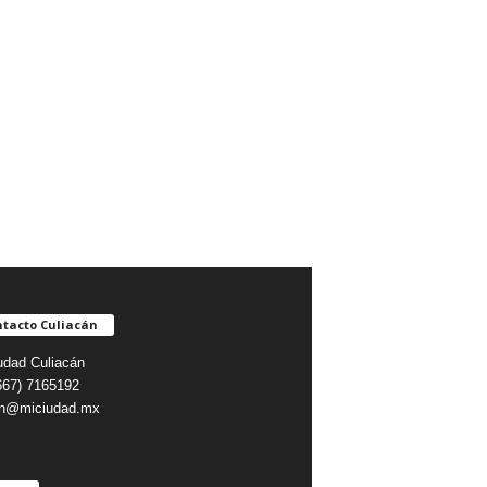
tacto Culiacán
udad Culiacán
(667) 7165192
on@miciudad.mx