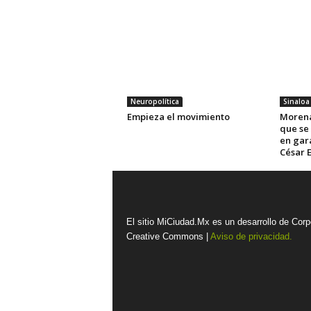
Neuropolítica
Sinaloa
Empieza el movimiento
Morena
que se
en gar
César 
El sitio MiCiudad.Mx es un desarrollo de Corp
Creative Commons |
Aviso de privacidad.