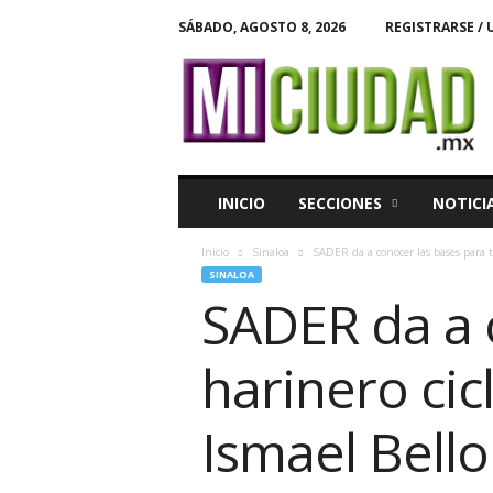
SÁBADO, AGOSTO 8, 2026
REGISTRARSE / 
M
i
C
i
u
d
a
INICIO
SECCIONES
NOTICI
d
Inicio
Sinaloa
SADER da a conocer las bases para t
SINALOA
SADER da a c
harinero cic
Ismael Bello