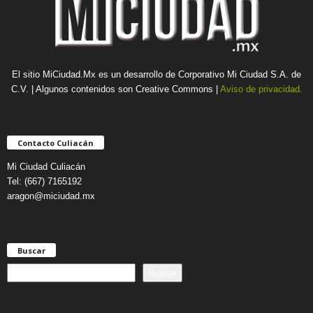
El sitio MiCiudad.Mx es un desarrollo de Corporativo Mi Ciudad S.A. de
C.V. | Algunos contenidos son Creative Commons |
Aviso de privacidad.
Contacto Culiacán
Mi Ciudad Culiacán
Tel: (667) 7165192
aragon@miciudad.mx
Buscar
B
Buscar
u
s