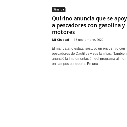
Sinaloa
Quirino anuncia que se apo
a pescadores con gasolina y
motores
Mi Ciudad
-
16 noviembre, 2020
El mandatario estatal sostuvo un encuentro con
pescadores de Dautillos y sus familias; También
anunció la implementación del programa aliment
en campos pesqueros En una...