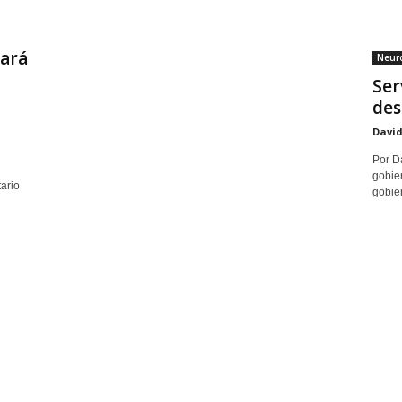
yará
Neuro
Ser
des
David
Por Da
gobier
ario
gobier