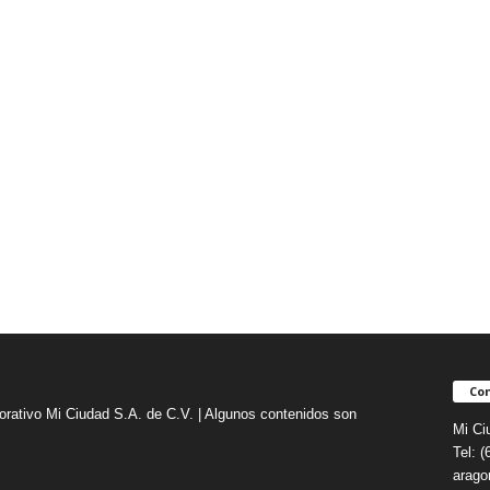
Con
orativo Mi Ciudad S.A. de C.V. | Algunos contenidos son
Mi Ci
Tel: 
arag