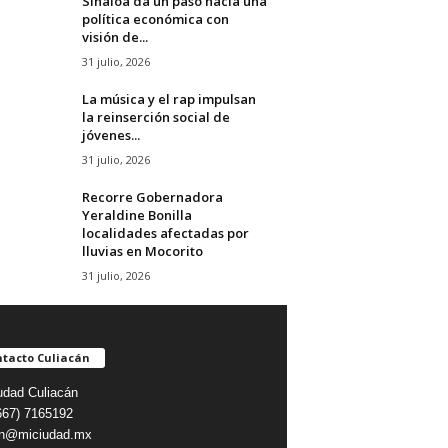
Sinaloa da un paso hacia una
política económica con
visión de...
31 julio, 2026
La música y el rap impulsan
la reinserción social de
jóvenes...
31 julio, 2026
Recorre Gobernadora
Yeraldine Bonilla
localidades afectadas por
lluvias en Mocorito
31 julio, 2026
tacto Culiacán
udad Culiacán
(667) 7165192
on@miciudad.mx