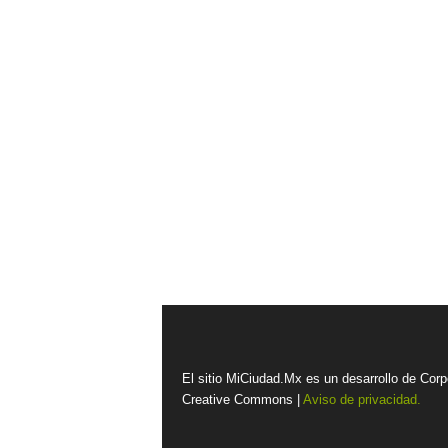
El sitio MiCiudad.Mx es un desarrollo de Corp
Creative Commons |
Aviso de privacidad.