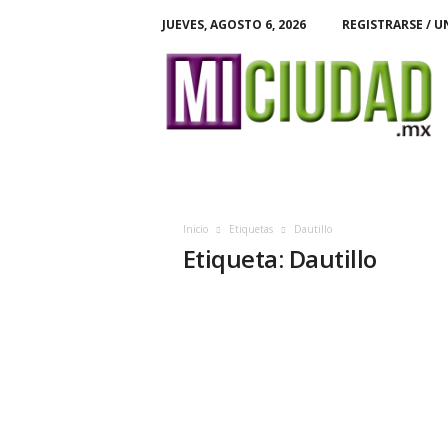
JUEVES, AGOSTO 6, 2026
REGISTRARSE / U
M
i
C
i
u
d
a
d
Inicio
Etiquetas
Dautillo
Etiqueta: Dautillo