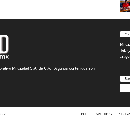
Con
Mi Ci
Tel: 
arag
orativo Mi Ciudad S.A. de C.V. | Algunos contenidos son
Bu
B
u
s
c
a
ativo
Inicio
Secciones
Noticia
r