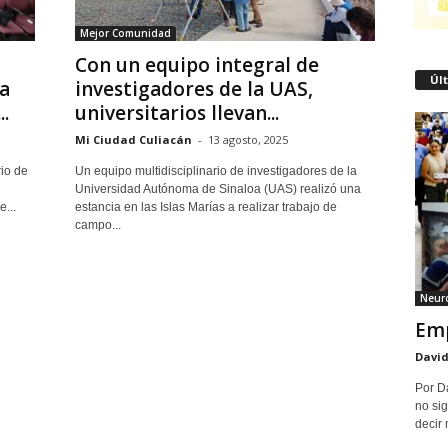
Mejor Comunidad
Con un equipo integral de
Úl
a
investigadores de la UAS,
.
universitarios llevan...
Mi Ciudad Culiacán
-
13 agosto, 2025
rio de
Un equipo multidisciplinario de investigadores de la
Universidad Autónoma de Sinaloa (UAS) realizó una
...
estancia en las Islas Marías a realizar trabajo de
campo...
Neuro
Emp
David
Por D
no sig
decir 