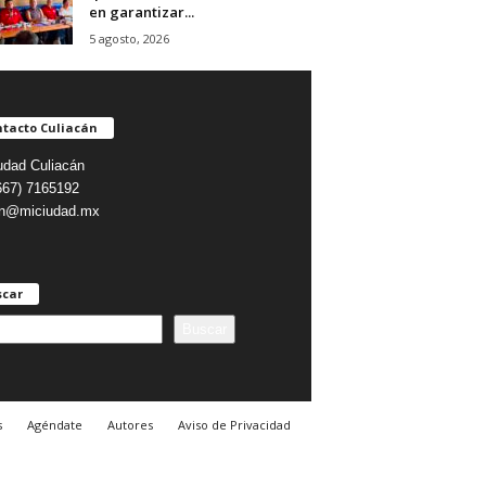
en garantizar...
5 agosto, 2026
tacto Culiacán
udad Culiacán
(667) 7165192
on@miciudad.mx
scar
Buscar
s
Agéndate
Autores
Aviso de Privacidad