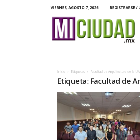
VIERNES, AGOSTO 7, 2026
REGISTRARSE / 
M
i
C
i
u
d
a
d
Inicio
Etiquetas
Facultad de Arquitectura de la UA
Etiqueta: Facultad de A