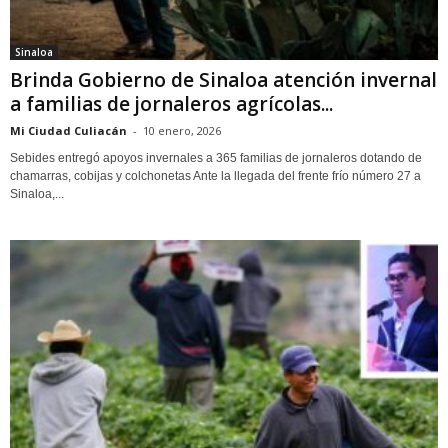
Sinaloa
Brinda Gobierno de Sinaloa atención invernal
a familias de jornaleros agrícolas...
Mi Ciudad Culiacán
-
10 enero, 2026
Sebides entregó apoyos invernales a 365 familias de jornaleros dotando de
chamarras, cobijas y colchonetas Ante la llegada del frente frío número 27 a
Sinaloa,...