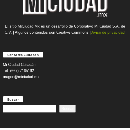
El sitio MiCiudad.Mx es un desarrollo de Corporativo Mi Ciudad S.A. de
C.V. | Algunos contenidos son Creative Commons |
Aviso de privacidad.
Contacto Culiacán
Mi Ciudad Culiacán
Tel: (667) 7165192
aragon@miciudad.mx
Buscar
B
Buscar
u
s
c