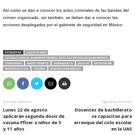
Así como se dan a conocer los actos criminales de las bandas del
crimen organizado, así también, se deben dar a conocer las
acciones desplegadas por el gabinete de seguridad en México.
ETIQUETAS
AGOSTO 2022
ASÍ REACCIONA EL GOBIERNO FEDERAL ANTE OLA DE VIOLENCIA EN MÉXICO
CHIHUAHUA
DAVID URIARTE
GUANAJUATO
JALISCO
MICHOACÁN
NEUROPOLÍTICA
TIJUANA
VIOLENCIA EN MÉXICO
Artículo Anterior
Siguiente Artículo
Lunes 22 de agosto
Docentes de bachillerato
aplicarán segunda dosis de
se capacitan para
vacuna Pfizer a niños de 5
arranque del ciclo escolar
y 11 años
en la UAS