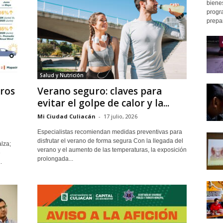
bienes
progr
prepar
Salud y Nutrición
tros
Verano seguro: claves para
evitar el golpe de calor y la...
Mi Ciudad Culiacán
-
17 julio, 2026
Especialistas recomiendan medidas preventivas para
disfrutar el verano de forma segura Con la llegada del
lza;
verano y el aumento de las temperaturas, la exposición
e
prolongada...
.