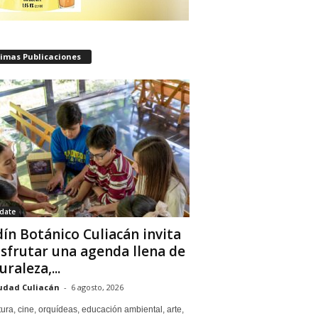
timas Publicaciones
date
dín Botánico Culiacán invita
isfrutar una agenda llena de
uraleza,...
udad Culiacán
-
6 agosto, 2026
tura, cine, orquídeas, educación ambiental, arte,