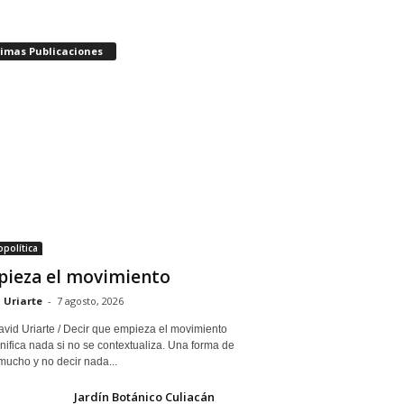
timas Publicaciones
política
ieza el movimiento
 Uriarte
-
7 agosto, 2026
avid Uriarte / Decir que empieza el movimiento
nifica nada si no se contextualiza. Una forma de
mucho y no decir nada...
Jardín Botánico Culiacán