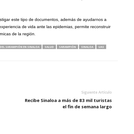
estigar este tipo de documentos, además de ayudarnos a
experiencia de vida ante las epidemias, permite reconstruir
micas de la región.
DEL SARAMPIÓN EN SINALOA
SALUD
SARAMPIÓN
SINALOA
UAS
Siguiente Artículo
Recibe Sinaloa a más de 83 mil turistas
el fin de semana largo