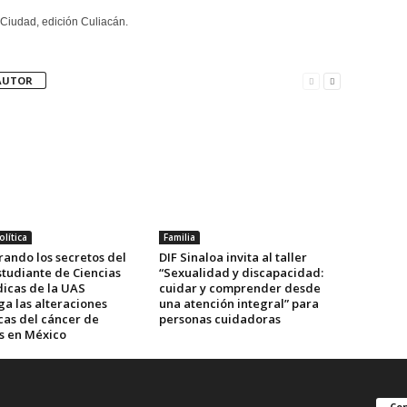
Ciudad, edición Culiacán.
AUTOR
lítica
Familia
rando los secretos del
DIF Sinaloa invita al taller
studiante de Ciencias
“Sexualidad y discapacidad:
icas de la UAS
cuidar y comprender desde
ga las alteraciones
una atención integral” para
cas del cáncer de
personas cuidadoras
es en México
Con