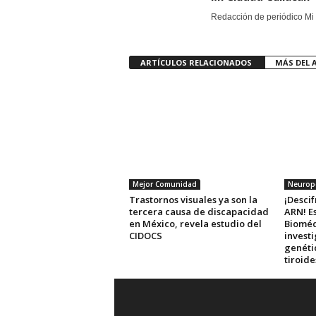
Redacción de periódico Mi 
ARTÍCULOS RELACIONADOS
MÁS DEL 
Mejor Comunidad
Neuropo
Trastornos visuales ya son la
¡Descif
tercera causa de discapacidad
ARN! E
en México, revela estudio del
Bioméd
CIDOCS
investi
genéti
tiroid