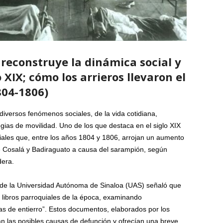
 reconstruye la dinámica social y
 XIX; cómo los arrieros llevaron el
804-1806)
diversos fenómenos sociales, de la vida cotidiana,
gias de movilidad. Uno de los que destaca en el siglo XIX
uiales que, entre los años 1804 y 1806, arrojan un aumento
e Cosalá y Badiraguato a causa del sarampión, según
dera.
ia de la Universidad Autónoma de Sinaloa (UAS) señaló que
s libros parroquiales de la época, examinando
s de entierro”. Estos documentos, elaborados por los
n las posibles causas de defunción y ofrecían una breve