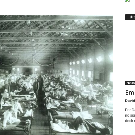
Úl
Neuro
Emp
David
Por D
no sig
decir 