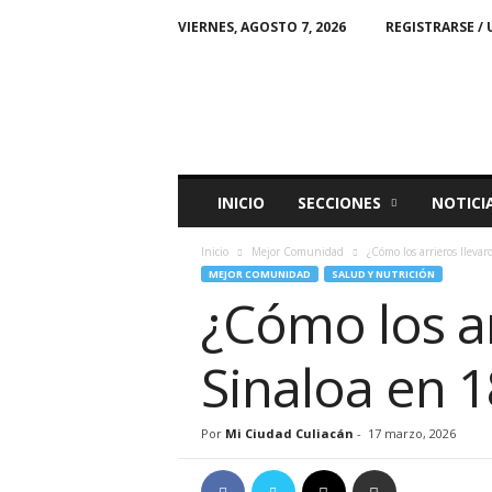
VIERNES, AGOSTO 7, 2026
REGISTRARSE / 
M
i
C
i
u
d
a
INICIO
SECCIONES
NOTICI
d
Inicio
Mejor Comunidad
¿Cómo los arrieros lleva
MEJOR COMUNIDAD
SALUD Y NUTRICIÓN
¿Cómo los ar
Sinaloa en 
Por
Mi Ciudad Culiacán
-
17 marzo, 2026