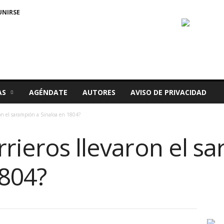
UNIRSE
AS
AGÉNDATE
AUTORES
AVISO DE PRIVACIDAD
ron el sarampión a Sinaloa en 1804?
rieros llevaron el s
1804?