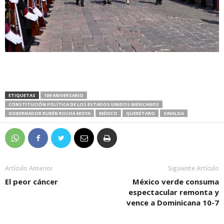
ETIQUETAS
109 ANIVERSARIO
CONSTITUCIÓN POLÍTICA DE LOS ESTADOS UNIDOS MEXICANOS
GOBERNADOR RUBÉN ROCHA MOYA
MÉXICO
QUERÉTARO
SINALOA
Artículo Anterior
Siguiente Artículo
El peor cáncer
México verde consuma
espectacular remonta y
vence a Dominicana 10-7