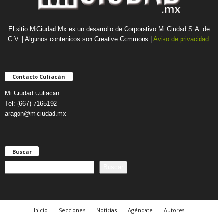
El sitio MiCiudad.Mx es un desarrollo de Corporativo Mi Ciudad S.A. de
C.V. | Algunos contenidos son Creative Commons |
Aviso de privacidad.
Contacto Culiacán
Mi Ciudad Culiacán
Tel: (667) 7165192
aragon@miciudad.mx
Buscar
B
Buscar
u
s
c
a
Inicio
Secciones
Noticias
Agéndate
Autores
r