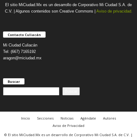
El sitio MiCiudad.Mx es un desarrollo de Corporativo Mi Ciudad S.A. de
C.V. | Algunos contenidos son Creative Commons |
Aviso de privacidad.
Contacto Culiacán
Mi Ciudad Culiacán
Tel: (667) 7165192
aragon@miciudad.mx
Buscar
B
Buscar
u
s
c
a
Inicio
Secciones
Noticias
Agéndate
Autores
r
Aviso de Privacidad
© El sitio MiCiudad.Mx es un desarrollo de Corporativo Mi Ciudad S.A. de C.V. |