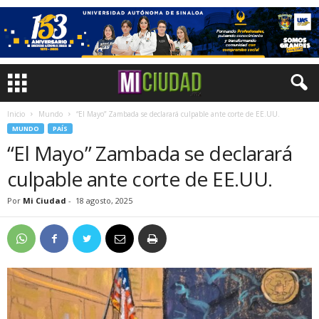
Inicio
Mundo
“El Mayo” Zambada se declarará culpable ante corte de EE.UU.
MUNDO
PAÍS
“El Mayo” Zambada se declarará
culpable ante corte de EE.UU.
Por
Mi Ciudad
-
18 agosto, 2025