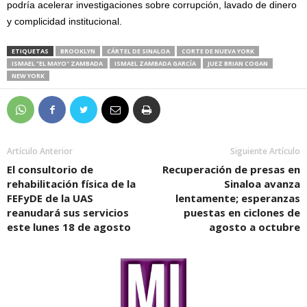
podría acelerar investigaciones sobre corrupción, lavado de dinero
y complicidad institucional.
ETIQUETAS
BROOKLYN
CÁRTEL DE SINALOA
CORTE DE NUEVA YORK
ISMAEL "EL MAYO" ZAMBADA
ISMAEL ZAMBADA GARCÍA
JUEZ BRIAN COGAN
NEW YORK
Artículo Anterior
Siguiente Artículo
El consultorio de
Recuperación de presas en
rehabilitación física de la
Sinaloa avanza
FEFyDE de la UAS
lentamente; esperanzas
reanudará sus servicios
puestas en ciclones de
este lunes 18 de agosto
agosto a octubre