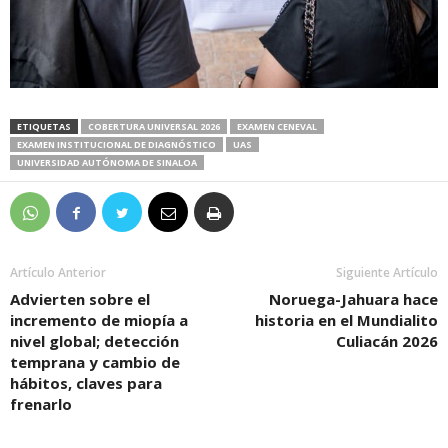
ETIQUETAS
COBERTURA UNIVERSAL 2026
EXAMEN CENEVAL
EXAMEN INSTITUCIONAL DE DIAGNÓSTICO
UAS
UNIVERSIDAD AUTÓNOMA DE SINALOA
Artículo Anterior
Siguiente Artículo
Advierten sobre el
Noruega-Jahuara hace
incremento de miopía a
historia en el Mundialito
nivel global; detección
Culiacán 2026
temprana y cambio de
hábitos, claves para
frenarlo