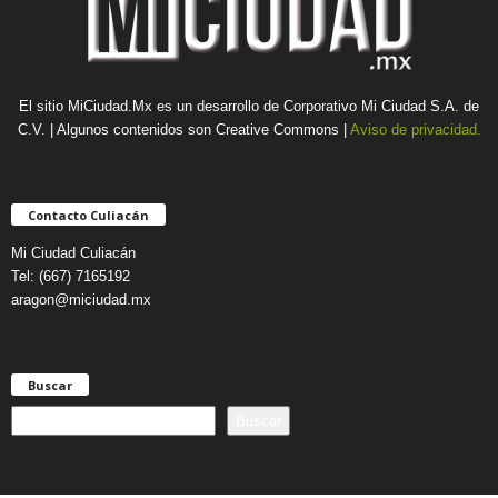
El sitio MiCiudad.Mx es un desarrollo de Corporativo Mi Ciudad S.A. de
C.V. | Algunos contenidos son Creative Commons |
Aviso de privacidad.
Contacto Culiacán
Mi Ciudad Culiacán
Tel: (667) 7165192
aragon@miciudad.mx
Buscar
B
Buscar
u
s
c