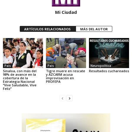
Mi Ciudad
ARTÍCULOS RELACIONADOS
MÁS DEL AUTOR
País
País
Neuropolítica
Sinaloa, con más del
Tigre muere en rescate
Resultados cuchareados
98% de avance en la
y AZCARM acusa
cobertura de la
improvisación en
Estrategia Nacional
PROFEPA
“Vive Saludable, Vive
Feliz”