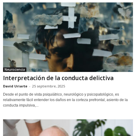
Neurociencia
Interpretación de la conducta delictiva
David Uriarte
-
25 septiembre, 2025
Desde el punto de vista psiquiátrico, neurológico y psicopatológico, es
relativamente fácil entender los daños en la corteza prefrontal, asiento de la
conducta impulsiva,...