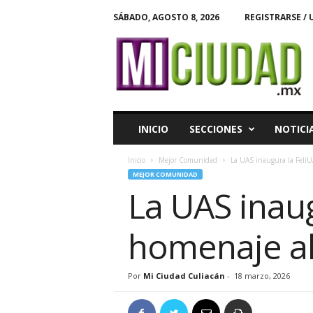
SÁBADO, AGOSTO 8, 2026
REGISTRARSE / 
M
i
C
i
u
d
a
INICIO
SECCIONES
NOTICI
d
Inicio
Mejor Comunidad
La UAS inaugura la FeliU
MEJOR COMUNIDAD
La UAS inau
homenaje al 
Por
Mi Ciudad Culiacán
-
18 marzo, 2026