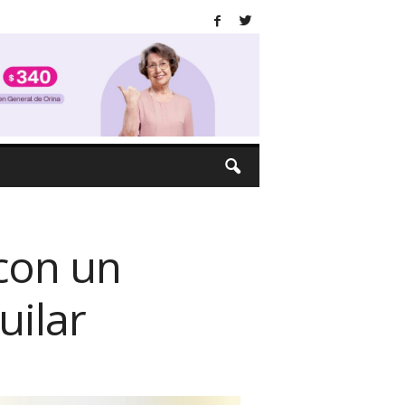
 con un
uilar