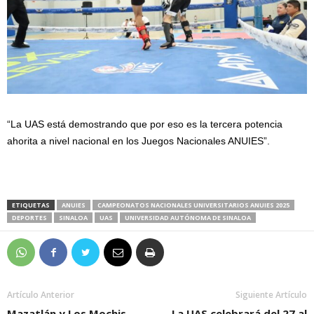
“La UAS está demostrando que por eso es la tercera potencia
ahorita a nivel nacional en los Juegos Nacionales ANUIES”.
ETIQUETAS
ANUIES
CAMPEONATOS NACIONALES UNIVERSITARIOS ANUIES 2025
DEPORTES
SINALOA
UAS
UNIVERSIDAD AUTÓNOMA DE SINALOA
Artículo Anterior
Siguiente Artículo
Mazatlán y Los Mochis,
La UAS celebrará del 27 al