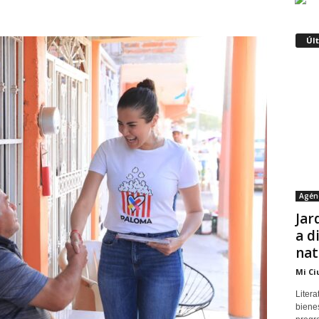
Úl
Agén
Jar
a d
nat
Mi Ci
Litera
bienes