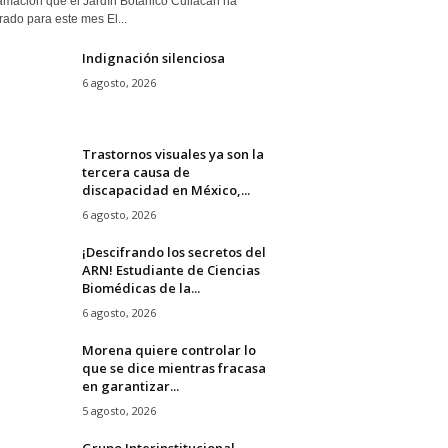
amación que el Jardín Botánico Culiacán ha
ado para este mes El...
Indignación silenciosa
6 agosto, 2026
Trastornos visuales ya son la
tercera causa de
discapacidad en México,...
6 agosto, 2026
¡Descifrando los secretos del
ARN! Estudiante de Ciencias
Biomédicas de la...
6 agosto, 2026
Morena quiere controlar lo
que se dice mientras fracasa
en garantizar...
5 agosto, 2026
Grupo Interinstitucional