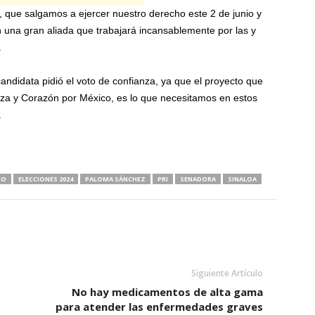
, que salgamos a ejercer nuestro derecho este 2 de junio y
n una gran aliada que trabajará incansablemente por las y
.
candidata pidió el voto de confianza, ya que el proyecto que
rza y Corazón por México, es lo que necesitamos en estos
.
CO
ELECCIONES 2024
PALOMA SÁNCHEZ
PRI
SENADORA
SINALOA
Siguiente Artículo
No hay medicamentos de alta gama
para atender las enfermedades graves