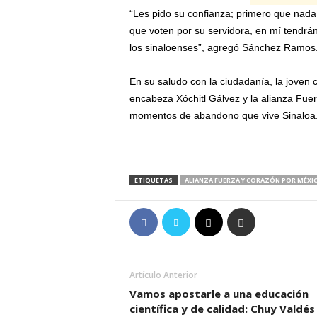
“Les pido su confianza; primero que nada
que voten por su servidora, en mí tendrá
los sinaloenses”, agregó Sánchez Ramos
En su saludo con la ciudadanía, la joven 
encabeza Xóchitl Gálvez y la alianza Fue
momentos de abandono que vive Sinaloa
ETIQUETAS
ALIANZA FUERZA Y CORAZÓN POR MÉXI
Artículo Anterior
Vamos apostarle a una educación
científica y de calidad: Chuy Valdés