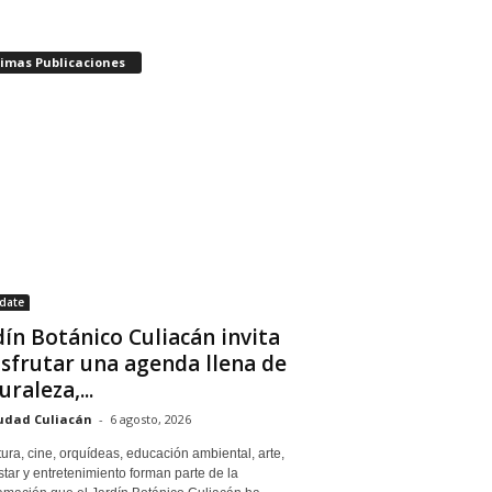
timas Publicaciones
date
dín Botánico Culiacán invita
isfrutar una agenda llena de
uraleza,...
udad Culiacán
-
6 agosto, 2026
tura, cine, orquídeas, educación ambiental, arte,
tar y entretenimiento forman parte de la