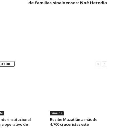
de familias sinaloenses: Noé Heredia
AUTOR
te
Sinaloa
nterinstitucional
Recibe Mazatlán a más de
na operativo de
4,700 cruceristas este