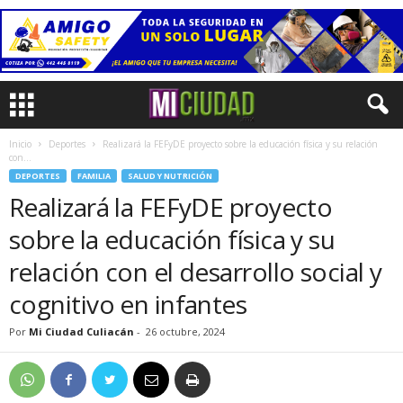
Inicio
Deportes
Realizará la FEFyDE proyecto sobre la educación física y su relación
con...
DEPORTES
FAMILIA
SALUD Y NUTRICIÓN
Realizará la FEFyDE proyecto
sobre la educación física y su
relación con el desarrollo social y
cognitivo en infantes
Por
Mi Ciudad Culiacán
-
26 octubre, 2024