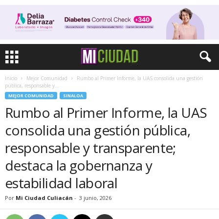
Inicio
Mejor Comunidad
Rumbo al Primer Informe, la UAS consolida una gestión
pública, responsable y...
MEJOR COMUNIDAD
SINALOA
Rumbo al Primer Informe, la UAS
consolida una gestión pública,
responsable y transparente;
destaca la gobernanza y
estabilidad laboral
Por
Mi Ciudad Culiacán
-
3 junio, 2026