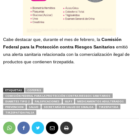
Cabe destacar que, durante el mes de febrero, la
Comisión
Federal para la Protección contra Riesgos Sanitarios
emitió
una alerta sanitaria relacionada con la comercialización ilegal de
productos que contienen tirzepatida.
ETIQUETAS
COFEPRIS
COMISIÓN FEDERAL PARA LA PROTECCIÓN CONTRA RIESGOS SANITARIOS
DIABETES TIPO 2
FALSIFICACIONES
GLP1
MEDICAMENTOS ADULTERADOS
PREVENCION
SALUD
SECRETARÍA DE SALUD DE SINALOA
TIRZEPATIDA
TIRZEPATIDA FALSA