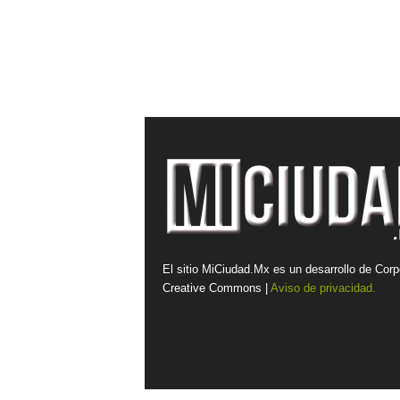
El sitio MiCiudad.Mx es un desarrollo de Corp
Creative Commons |
Aviso de privacidad.