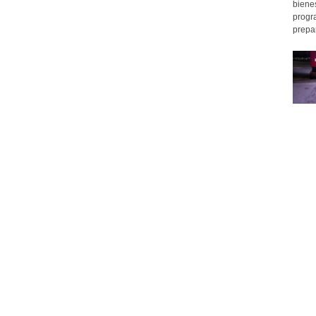
bienes
progr
prepar