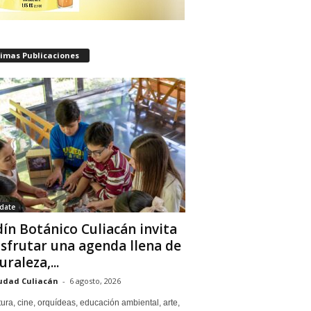
timas Publicaciones
date
dín Botánico Culiacán invita
isfrutar una agenda llena de
uraleza,...
udad Culiacán
-
6 agosto, 2026
tura, cine, orquídeas, educación ambiental, arte,