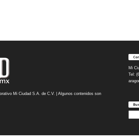
Con
Mi Ci
Tel: 
arag
orativo Mi Ciudad S.A. de C.V. | Algunos contenidos son
Bu
B
u
s
c