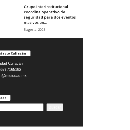
Grupo Interinstitucional
coordina operativo de
seguridad para dos eventos
masivos en...
5 agosto, 2026
tacto Culiacán
udad Culiacán
(667) 7165192
on@miciudad.mx
scar
Buscar