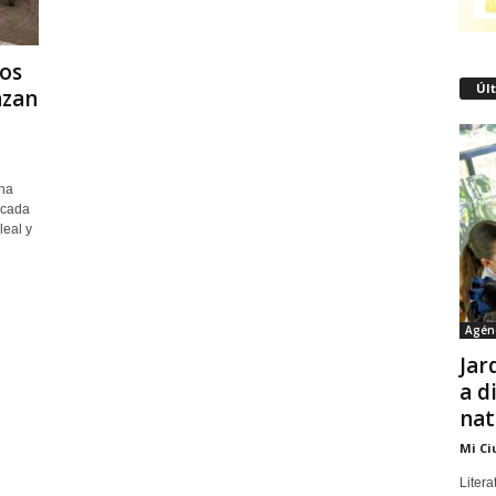
tos
Úl
azan
na
rcada
leal y
Agén
Jar
a d
nat
Mi Ci
Litera