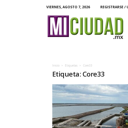
VIERNES, AGOSTO 7, 2026
REGISTRARSE / 
M
i
C
i
u
d
a
d
Inicio
Etiquetas
Core33
Etiqueta: Core33