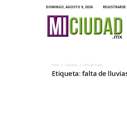
DOMINGO, AGOSTO 9, 2026
REGISTRARSE 
M
i
C
i
u
d
a
d
Inicio
Etiquetas
Falta de lluvias
Etiqueta: falta de lluvia