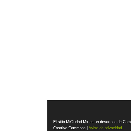
El sitio MiCiudad.Mx es un desarrollo de Corp
Creative Commons |
Aviso de privacidad.