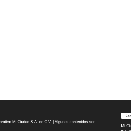
Con
orativo Mi Ciudad S.A. de C.V. | Algunos contenidos son
Mi Ci