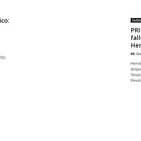
ico:
Culia
PRI
fal
Her
l
Mi Ci
OS)
Herná
dirige
Sinalo
Revolu