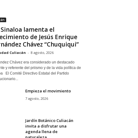
cán
 Sinaloa lamenta el
lecimiento de Jesús Enrique
nández Chávez “Chuquiqui”
udad Culiacán
-
8 agosto, 2026
ndez Chávez era considerado un destacado
nte y referente del priismo y de la vida política de
a El Comité Directivo Estatal del Partido
cionario...
Empieza el movimiento
7 agosto, 2026
Jardín Botánico Culiacán
invita a disfrutar una
agenda llena de
naturaleza,...