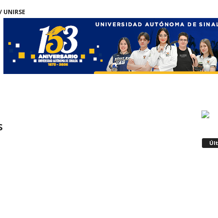
/ UNIRSE
s
Úl