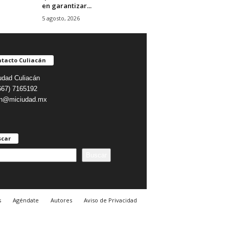
en garantizar...
5 agosto, 2026
tacto Culiacán
udad Culiacán
(667) 7165192
on@miciudad.mx
scar
Buscar
s
Agéndate
Autores
Aviso de Privacidad