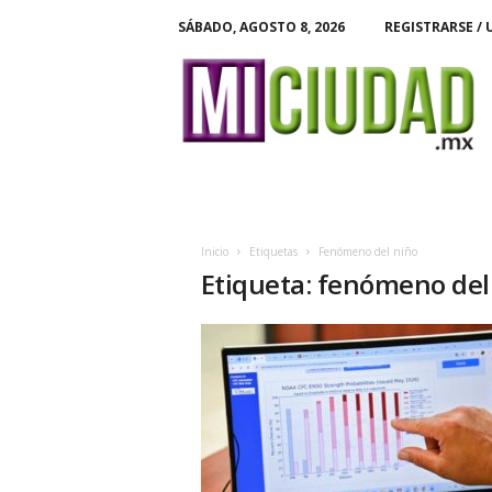
SÁBADO, AGOSTO 8, 2026
REGISTRARSE / 
M
i
C
i
u
d
a
d
Inicio
Etiquetas
Fenómeno del niño
Etiqueta: fenómeno del