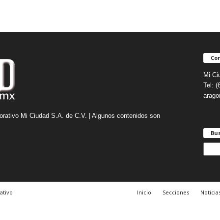
Con
Mi Ci
Tel: 
arag
orativo Mi Ciudad S.A. de C.V. | Algunos contenidos son
Bu
B
u
s
c
a
ativo
Inicio
Secciones
Noticia
r