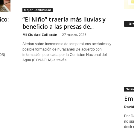
Mejor Comunidad
ico:
“El Niño” traería más lluvias y
Úl
beneficio a las presas de...
Mi Ciudad Culiacán
-
27 marzo, 2026
Alertan sobre incremento de temperaturas oceánicas y
l
posible formación de huracanes De acuerdo con
OS)
información publicada por la Comisión Nacional del
Agua (CONAGUA) a través...
Neuro
Emp
David
Por D
no sig
decir 